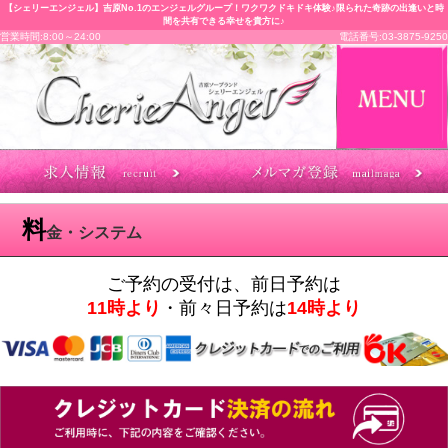
【シェリーエンジェル】吉原No.1のエンジェルグループ！ワクワクドキドキ体験♪限られた奇跡の出逢いと時
間を共有できる幸せを貴方に♪
営業時間:8:00～24:00
電話番号:03-3875-9250
料
金・システム
ご予約の受付は、前日予約は
11時より
・前々日予約は
14時より