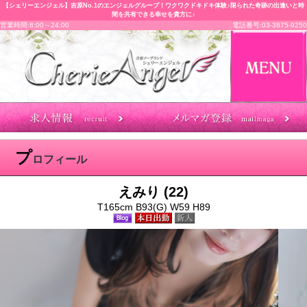
【シェリーエンジェル】吉原No.1のエンジェルグループ！ワクワクドキドキ体験♪限られた奇跡の出逢いと時
間を共有できる幸せを貴方に♪
営業時間:8:00～24:00
電話番号:03-3875-9250
プ
ロフィール
えみり (22)
T165cm B93(G) W59 H89