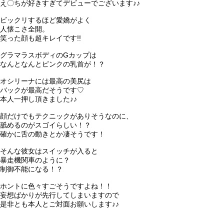
え〇ちが好きすぎてデビューでございます♪♪
ビックリするほど愛嬌がよく
人懐こさ全開。
笑った顔も超キレイです!!
グラマラスボディのGカップは
なんとなんとピンクの乳首が！？
オシリーナには最高の美尻は
バックが最高だそうです♡
本人一押し頂きました♪♪
顔だけでもテクニックがありそうなのに、
舐めるのがスゴイらしい！？
確かに舌の動きとか凄そうです！
そんな彼女はスイッチが入ると
暴走機関車のように？
制御不能になる！？
ホントに色々すごそうですよね！！
妄想ばかりが先行してしまいますので
是非とも本人とご対面お願いします♪♪