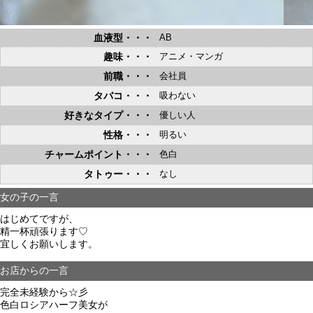
血液型・・・
AB
趣味・・・
アニメ・マンガ
前職・・・
会社員
タバコ・・・
吸わない
好きなタイプ・・・
優しい人
性格・・・
明るい
チャームポイント・・・
色白
タトゥー・・・
なし
女の子の一言
はじめてですが、
精一杯頑張ります♡
宜しくお願いします。
お店からの一言
完全未経験から☆彡
色白ロシアハーフ美女が